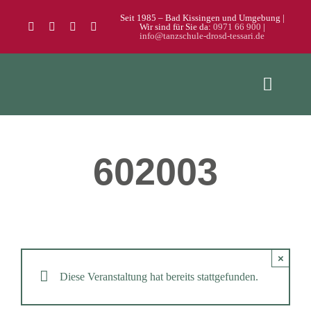
Zum
Seit 1985 – Bad Kissingen und Umgebung |
Wir sind für Sie da:
0971 66 900
|
Inhalt
info@tanzschule-drosd-tessari.de
springen
Toggle
Naviga
Home
602003
Kurse
Galerie
Über uns
×
Diese Veranstaltung hat bereits stattgefunden.
Kontakt