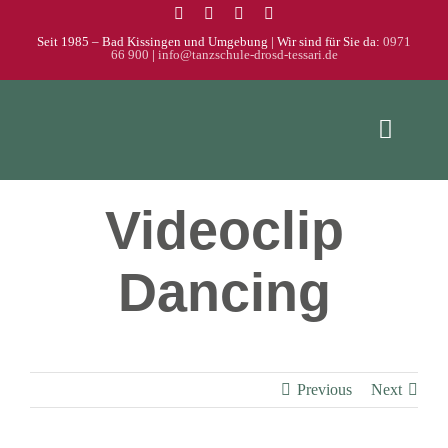
Zum
Inhalt
Seit 1985 – Bad Kissingen und Umgebung | Wir sind für Sie da:
0971
66 900
|
info@tanzschule-drosd-tessari.de
springen
Toggle
Naviga
Home
Videoclip
Kurse
Dancing
Galerie
Über uns
Previous
Next
Kontakt