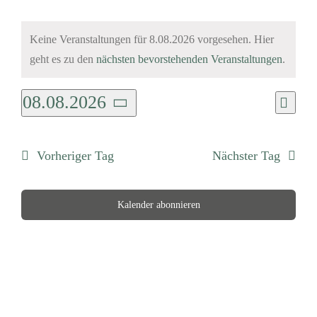
Veranstaltungen
Keine Veranstaltungen für 8.08.2026 vorgesehen. Hier
Hinweis
geht es zu den
nächsten bevorstehenden Veranstaltungen
.
für
08.08.2026
Ver
8.08.2026
An
Tag
Datum
An
wählen.
Na
Nav
Vorheriger Tag
Nächster Tag
Kalender abonnieren