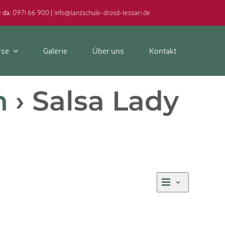
e da:
0971 66 900
|
info@tanzschule-drosd-tessari.de
rse
Galerie
Über uns
Kontakt
n
› Salsa Lady
Verans
Ansic
Liste
Ansich
Navig
Naviga